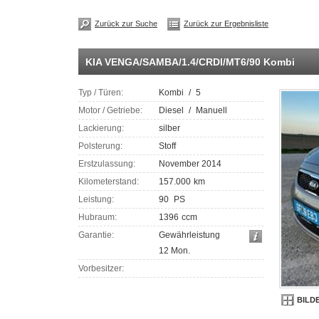
Zurück zur Suche
Zurück zur Ergebnisliste
KIA VENGA/SAMBA/1.4/CRDI/MT6/90 Kombi
Typ / Türen:
Kombi
/
5
Motor / Getriebe:
Diesel
/
Manuell
Lackierung:
silber
Polsterung:
Stoff
Erstzulassung:
November 2014
Kilometerstand:
157.000
km
Leistung:
90
PS
Hubraum:
1396
ccm
Garantie:
Gewährleistung
12 Mon.
Vorbesitzer:
BILD