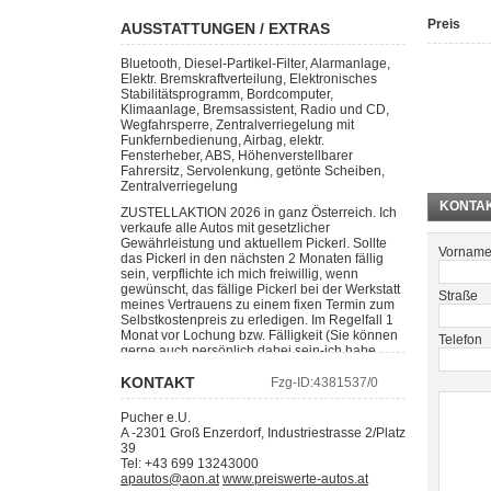
Preis
AUSSTATTUNGEN / EXTRAS
Bluetooth, Diesel-Partikel-Filter, Alarmanlage,
Elektr. Bremskraftverteilung, Elektronisches
Stabilitätsprogramm, Bordcomputer,
Klimaanlage, Bremsassistent, Radio und CD,
Wegfahrsperre, Zentralverriegelung mit
Funkfernbedienung, Airbag, elektr.
Fensterheber, ABS, Höhenverstellbarer
Fahrersitz, Servolenkung, getönte Scheiben,
Zentralverriegelung
KONTA
ZUSTELLAKTION 2026 in ganz Österreich. Ich
verkaufe alle Autos mit gesetzlicher
Gewährleistung und aktuellem Pickerl. Sollte
Vornam
das Pickerl in den nächsten 2 Monaten fällig
sein, verpflichte ich mich freiwillig, wenn
gewünscht, das fällige Pickerl bei der Werkstatt
Straße
meines Vertrauens zu einem fixen Termin zum
Selbstkostenpreis zu erledigen. Im Regelfall 1
Monat vor Lochung bzw. Fälligkeit (Sie können
Telefon
gerne auch persönlich dabei sein-ich habe
nichts zu verstecken). Sollte wider Erwarten
etwas für das Pickerl zu reparieren sein (außer
KONTAKT
Fzg-ID:
4381537/0
Schäden, die eindeutig nach der
Fahrzeugübernahme passiert sind) dann geht
Pucher e.U.
das auf meine Kosten. Sie zahlen nur die
A
-
2301
Groß Enzerdorf
,
Industriestrasse 2/Platz
Pickerl-Überprüfungsgebühr der Werkstatt!
39
BITTE „wichtig“, BESICHTIGUNG nur nach
Tel:
+43 699 13243000
telefonischer Terminvereinbarung, da
apautos@aon.at
www.preiswerte-autos.at
ansonsten der Verkaufsplatz nicht geöffnet ist –