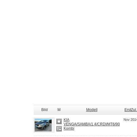
Bild
M
Modell
ErstZul.
KIA
Nov 201
VENGA/SAMBA/1.4/CRDI/MT6/90
Kombi