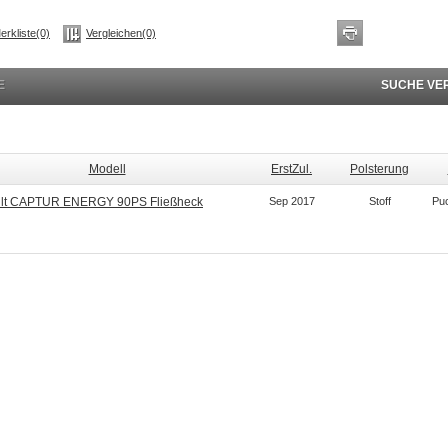
erkliste(0)
Vergleichen(0)
E
SUCHE VE
Modell
ErstZul.
Polsterung
lt CAPTUR ENERGY 90PS Fließheck
Sep 2017
Stoff
Puc