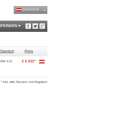
Österreich
RFEINERN
Standort
Preis
her e.U.
€ 8.990*
* inkl. aller Steuern und Abgaben