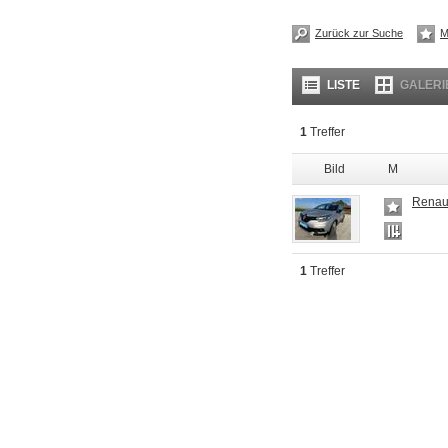
Zurück zur Suche
M
LISTE
GALERI
1
Treffer
Bild
M
Renau
1
Treffer