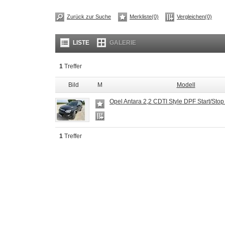
Zurück zur Suche
Merkliste(0)
Vergleichen(0)
LISTE
GALERIE
1
Treffer
Bild
M
Modell
Opel Antara 2,2 CDTI Style DPF Start/Sto
1
Treffer