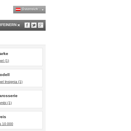
Österreich
RFEINERN
arke
el (1)
odell
el Insignia (1)
arosserie
mbi (1)
reis
s 10.000