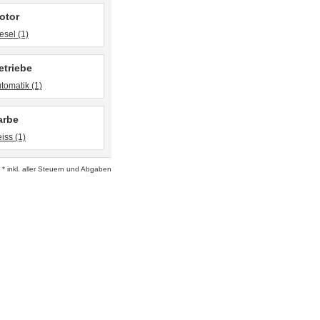
otor
esel (1)
etriebe
tomatik (1)
arbe
iss (1)
* inkl. aller Steuern und Abgaben