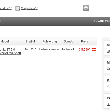
erkliste(0)
Vergleichen(0)
E
SUCHE VE
Modell
ErstZul.
Polsterung
Standort
Preis
M
ignia ST 2,0
Mrz 2015
Lederausstattung
Pucher e.U.
€ 5.990*
Op
tec Allrad Sport
M
Op
K
Ko
P
Bi