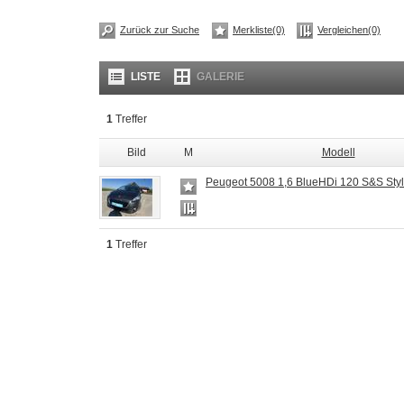
Zurück zur Suche
Merkliste(0)
Vergleichen(0)
LISTE
GALERIE
1
Treffer
Bild
M
Modell
Peugeot 5008 1,6 BlueHDi 120 S&S Sty
1
Treffer