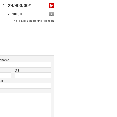
29.900,00*
€
€
29.900,00
* inkl. aller Steuern und Abgaben
hname
Ort
il