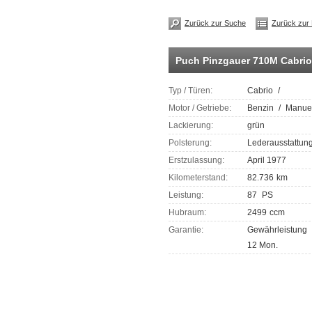
Zurück zur Suche
Zurück zur 
Puch Pinzgauer 710M Cabrio
Typ / Türen:
Cabrio
/
Motor / Getriebe:
Benzin
/
Manuel
Lackierung:
grün
Polsterung:
Lederausstattun
Erstzulassung:
April 1977
Kilometerstand:
82.736
km
Leistung:
87
PS
Hubraum:
2499
ccm
Garantie:
Gewährleistung
12 Mon.