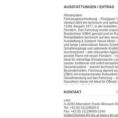
AUSSTATTUNGEN / EXTRAS
Allradsystem
Fahrzeugbeschreibung – Pinzgauer 
Verkauf steht ein technisch und optis
710M, Baujahr 1977, in der beliebten
Fenstern. Das Fahrzeug wurde ursprü
Bundesheer (ÖBH) genutzt und im R
Rehabilitation technisch auf den neu
Ausstattung & Zustand: Neuer Motor – 
und lange Lebensdauer Neues Schaltg
Schaltvorgänge und optimierte Kraftü
durchrepariert – alle relevanten Aggr
gesetzt Plane mit neuen Fenstern – r
ideal für vielseitige Einsatzzwecke L
sauber, funktional und sofort einsatzb
Gesamtzustand – sowohl technisch al
Besonderheiten: Fahrzeug stammt aus
(ÖBH) mit entsprechender Robustheit
Gewährleistung auf das Fahrzeug – ein
Klassikern dieser Art Ideal für Offro
als robustes Nutzfahrzeug
KONTAKT
F
s-tec
A
-
8200
Albersdorf
,
Frank-Stronach-St
Tel:
+43 (0) 3112/9000-0
Fax:
+43 (0) 3112/9000-2240
Hubert.Rumpl1@s-tec.at
www.s-tec.at