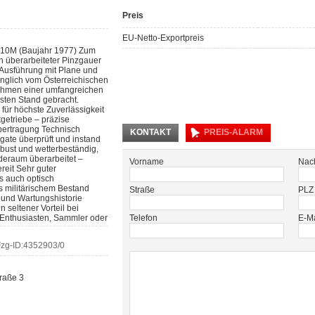
Preis
EU-Netto-Exportpreis
710M (Baujahr 1977) Zum
ch überarbeiteter Pinzgauer
 Ausführung mit Plane und
nglich vom Österreichischen
ahmen einer umfangreichen
esten Stand gebracht.
für höchste Zuverlässigkeit
etriebe – präzise
bertragung Technisch
KONTAKT
PREIS-ALARM
egate überprüft und instand
obust und wetterbeständig,
aderaum überarbeitet –
Vorname
Nac
ereit Sehr guter
s auch optisch
 militärischem Bestand
Straße
PLZ
 und Wartungshistorie
 seltener Vorteil bei
ad-Enthusiasten, Sammler oder
Telefon
E-Ma
zg-ID:
4352903/0
raße 3