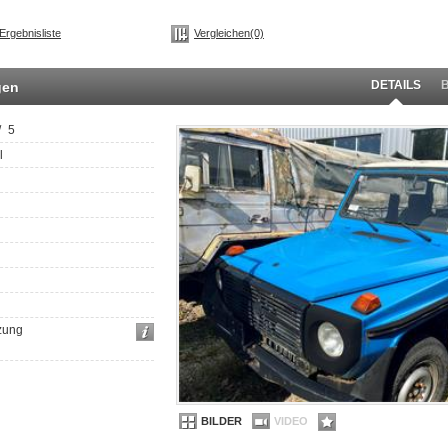
Ergebnisliste
Vergleichen(0)
DETAILS
gen
/
5
l
zung
BILDER
VIDEO