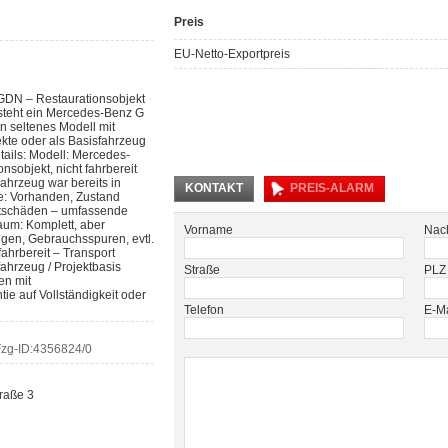
Preis
EU-Netto-Exportpreis
GDN – Restaurationsobjekt
steht ein Mercedes-Benz G
 seltenes Modell mit
ekte oder als Basisfahrzeug
ails: Modell: Mercedes-
sobjekt, nicht fahrbereit
ahrzeug war bereits in
KONTAKT
PREIS-ALARM
e: Vorhanden, Zustand
stschäden – umfassende
aum: Komplett, aber
Vorname
Nac
gen, Gebrauchsspuren, evtl.
fahrbereit – Transport
fahrzeug / Projektbasis
Straße
PLZ
en mit
ie auf Vollständigkeit oder
Telefon
E-Ma
zg-ID:
4356824/0
raße 3