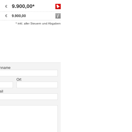
9.900,00*
€
€
9.900,00
* inkl. aller Steuern und Abgaben
hname
Ort
il