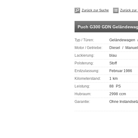
Zurück zur Suche
Zurück zur 
Puch G300 GDN Geländewa
Typ / Türen:
Geländewagen
Motor / Getriebe:
Diesel
/
Manuel
Lackierung:
blau
Polsterung:
Stoff
Erstzulassung:
Februar 1986
Kilometerstand:
1
km
Leistung:
88
PS
Hubraum:
2998
ccm
Garantie:
Ohne Instandset