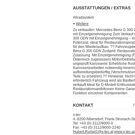
AUSSTATTUNGEN / EXTRAS
Allradsystem
Weitere
Zu verkaufen: Mercedes-Benz G 300 
mit Einzelgenehmigung Zum Verkauf 
300 GDN mit Einzelgenehmigung – ein
Potenzial, ideal für Restaurationsproj
für den Wiederaufbau. ?? Fahrzeugdet
Benz G 300 GDN Zustand: Restauration
Zulassung: Mit Einzelgenehmigung (F
Österreich zugelassen) Motor/Getrieb
ungeprüft Karosserie: Erhebliche Ro
Karosseriearbeiten notwendig Innenr
aufbereitungsbedürftig (Verschmutzun
Teile zu ersetzen) ?? Hinweise: Nicht 
erforderlich Fahrzeug wird als Bastler
verkauft Ideal für G-Modell-Enthusiast
Restaurationsambitionen Keine Garant
Funktion einzelner Komponenten
KONTAKT
F
s-tec
A
-
8200
Albersdorf
,
Frank-Stronach-St
Tel:
+43 (0) 3112/9000-0
Fax:
+43 (0) 3112/9000-2240
Hubert.Rumpl1@s-tec.at
www.s-tec.at