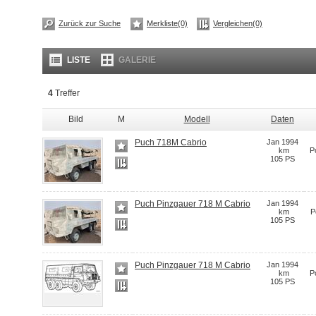
Zurück zur Suche
Merkliste(0)
Vergleichen(0)
LISTE
GALERIE
4
Treffer
Bild
M
Modell
Daten
Puch 718M Cabrio
Jan 1994
km
Po
105 PS
Puch Pinzgauer 718 M Cabrio
Jan 1994
km
P
105 PS
Puch Pinzgauer 718 M Cabrio
Jan 1994
km
Po
105 PS