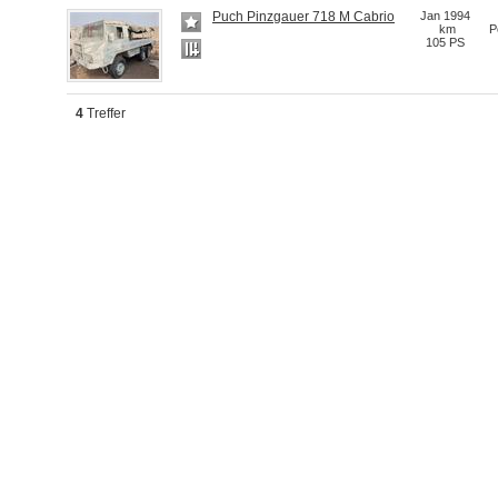
Puch Pinzgauer 718 M Cabrio
Jan 1994
km
P
105 PS
4
Treffer