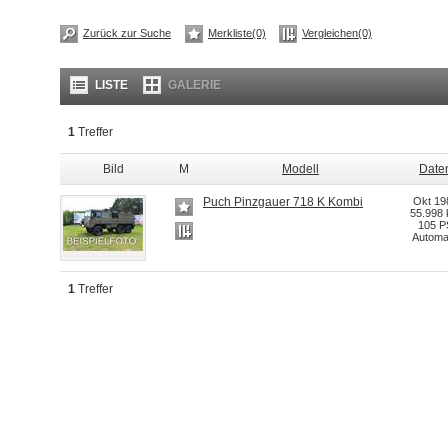
Zurück zur Suche
Merkliste(0)
Vergleichen(0)
LISTE
GALERIE
1
Treffer
Bild
M
Modell
Date
Puch Pinzgauer 718 K Kombi
Okt 19
55.998
105 P
Automa
1
Treffer