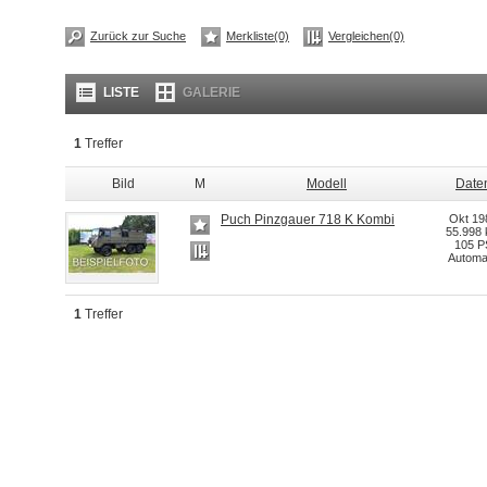
Zurück zur Suche
Merkliste(0)
Vergleichen(0)
LISTE
GALERIE
1
Treffer
Bild
M
Modell
Date
Puch Pinzgauer 718 K Kombi
Okt 19
55.998
105 P
Automa
1
Treffer