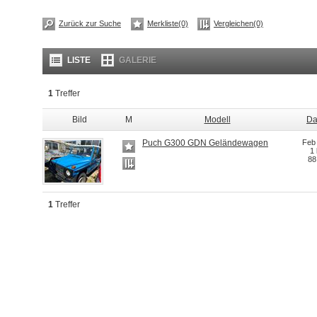
Zurück zur Suche
Merkliste(0)
Vergleichen(0)
LISTE
GALERIE
1
Treffer
Bild
M
Modell
Da
Puch G300 GDN Geländewagen
Feb
1
88
1
Treffer